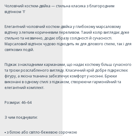
Чоловічий костюм-двійка — стильна класика з благородним
відтінком 👔
Елегантний чоловічий костюм-двійка у глибокому марсаловому
відтінку з легким коричневим переливом. Такий колір виглядає дуже
стильно та незвично, додає образу солідності й сучасності.
Марсаловий відтінок чудово підходить як для ділового стилю, так і для
святкових подій.
Піджак з накладними карманами, що надає костюму більш сучасного
та трохи розслабленого вигляду. Класичний крій добре підкреслює
фігуру, а якісна тканина забезпечує комфорт у носінні. Брюки
виконані в одному стилі з піджаком, створюючи гармонійний та
елегантний комплект.
Розміри: 46–64
З чим поєднувати:
▪️ з білою або світло-бежевою сорочкою