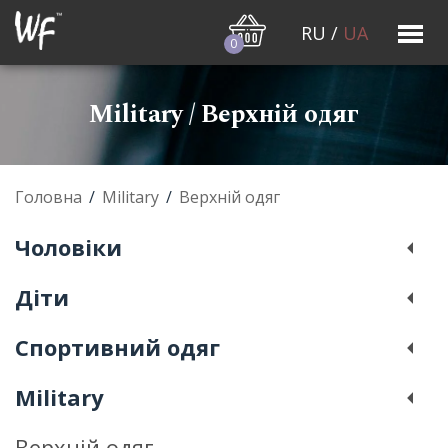
RU
/
UA
0
Military / Верхній одяг
Головна
/
Military
/
Верхній одяг
Чоловiки
Дiти
Спортивний одяг
Military
Верхній одяг