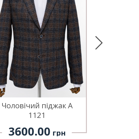
Чоловічий піджак А
Чоловіч
1121
1
3600.00
3600
грн