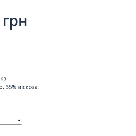
грн
нка
, 35% віскоза;