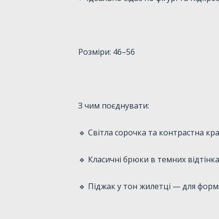
Розміри: 46–56
З чим поєднувати:
🔹 Світла сорочка та контрастна кр
🔹 Класичні брюки в темних відтінк
🔹 Піджак у тон жилетці — для фор