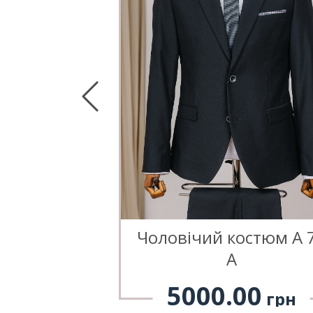
 костюм А
Чоловічий костюм А 
9
А
00
5000.00
грн
грн