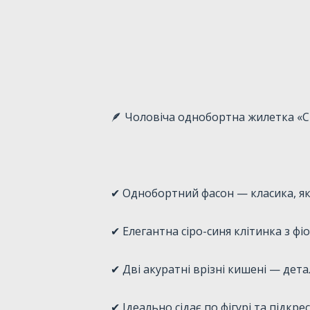
🪶 Чоловіча однобортна жилетка «Сі
✔ Однобортний фасон — класика, як
✔ Елегантна сіро-синя клітинка з ф
✔ Дві акуратні врізні кишені — де
✔ Ідеально сідає по фігурі та підкре