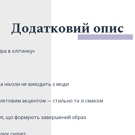
Додатковий опис
ра в клітинку»
а ніколи не виходить з моди
іолетовим акцентом — стильно та зі смаком
талі, що формують завершений образ
слює силует