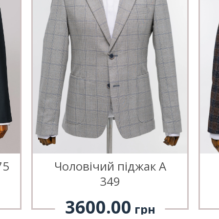
75
Чоловічий піджак А
349
3600.00
грн