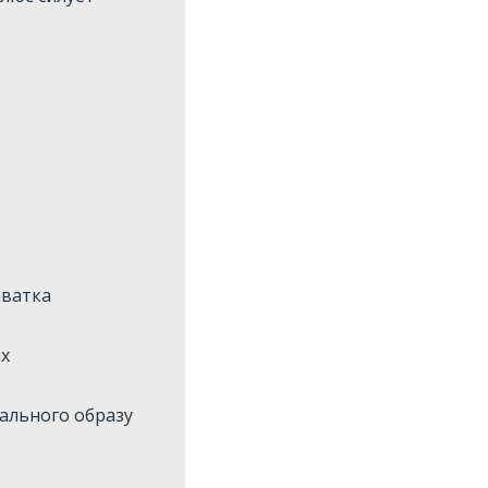
аватка
ах
мального образу