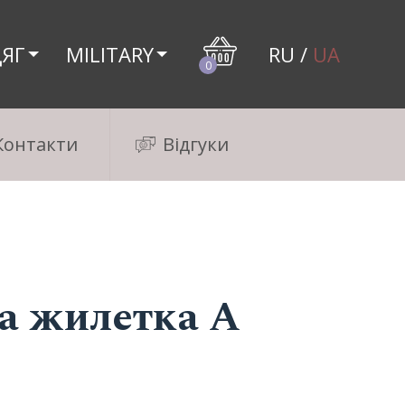
ЯГ
MILITARY
RU
/
UA
0
Контакти
Відгуки
а жилетка А