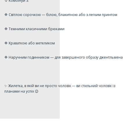
💡 Комбінуй з:
🔷 Світлою сорочкою — білою, блакитною або з легким принтом
🔷 Темними класичними брюками
🔷 Краваткою або метеликом
🔷 Наручним годинником — для завершеного образу джентльмена
✨ Жилетка, в якій ви не просто чоловік — ви стильний чоловік із
планами на успіх 😉