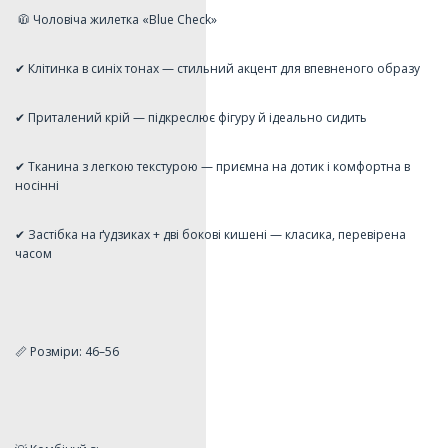
🧥 Чоловіча жилетка «Blue Check»
✔ Клітинка в синіх тонах — стильний акцент для впевненого образу
✔ Приталений крій — підкреслює фігуру й ідеально сидить
✔ Тканина з легкою текстурою — приємна на дотик і комфортна в
носінні
✔ Застібка на ґудзиках + дві бокові кишені — класика, перевірена
часом
📏 Розміри: 46–56