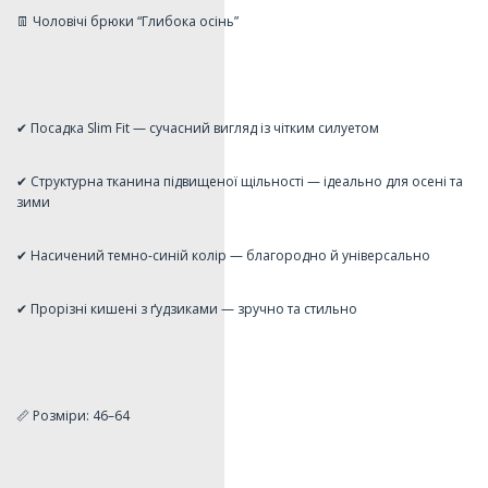
👖 Чоловічі брюки “Глибока осінь”
✔ Посадка Slim Fit — сучасний вигляд із чітким силуетом
✔ Структурна тканина підвищеної щільності — ідеально для осені та
зими
✔ Насичений темно-синій колір — благородно й універсально
✔ Прорізні кишені з ґудзиками — зручно та стильно
📏 Розміри: 46–64